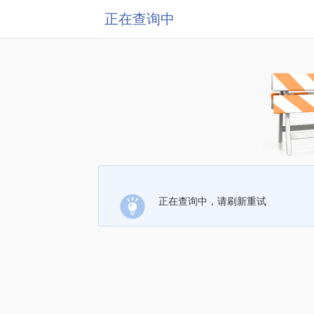
正在查询中
正在查询中，请刷新重试