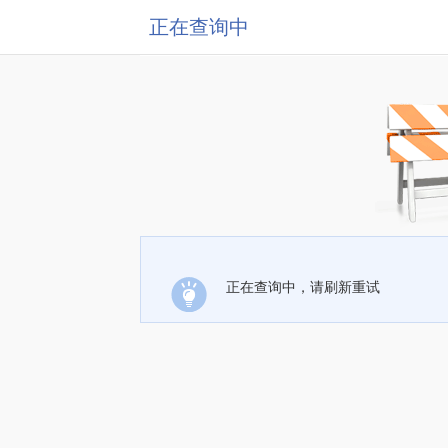
正在查询中
正在查询中，请刷新重试