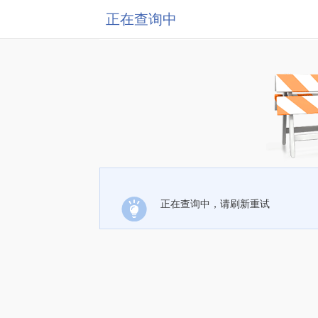
正在查询中
正在查询中，请刷新重试