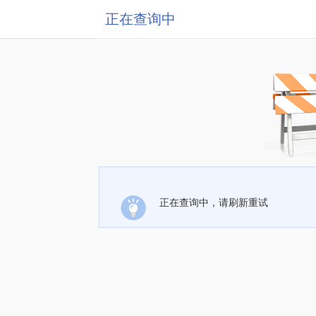
正在查询中
正在查询中，请刷新重试