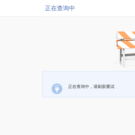
正在查询中
正在查询中，请刷新重试