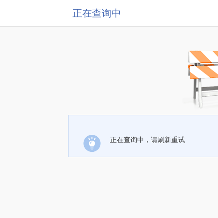
正在查询中
正在查询中，请刷新重试