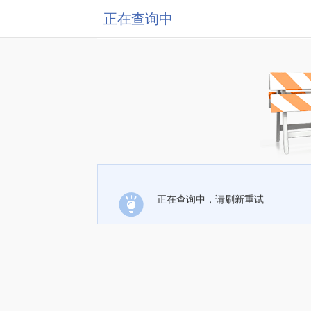
正在查询中
正在查询中，请刷新重试