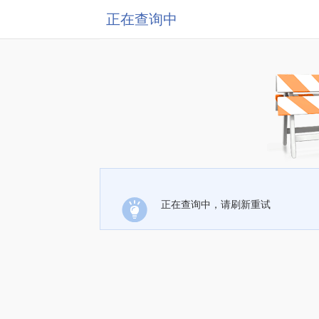
正在查询中
正在查询中，请刷新重试