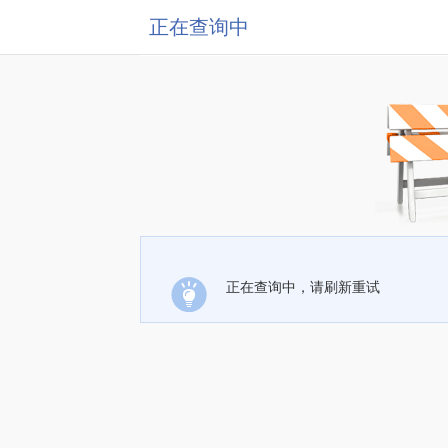
正在查询中
正在查询中，请刷新重试