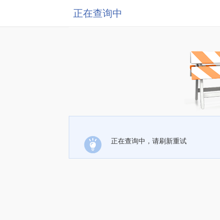
正在查询中
正在查询中，请刷新重试