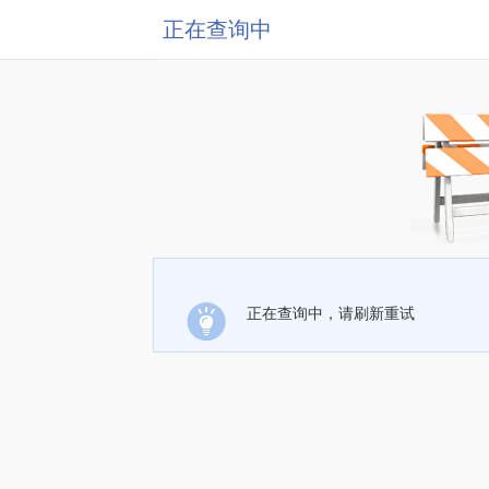
正在查询中
正在查询中，请刷新重试