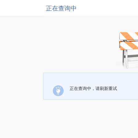
正在查询中
正在查询中，请刷新重试