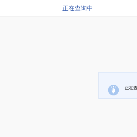
正在查询中
正在