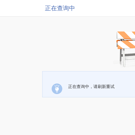
正在查询中
正在查询中，请刷新重试