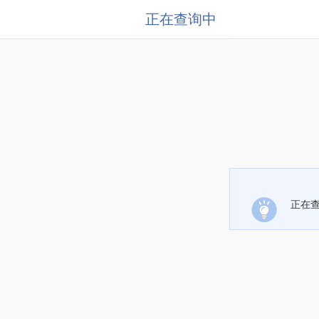
正在查询中
正在