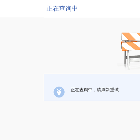
正在查询中
正在查询中，请刷新重试