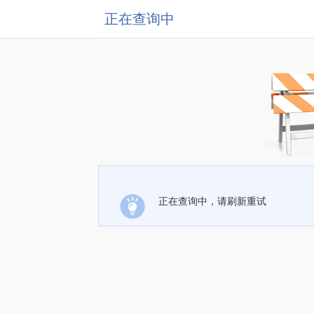
正在查询中
正在查询中，请刷新重试