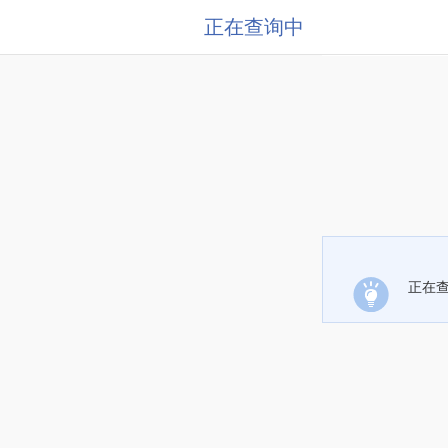
正在查询中
正在