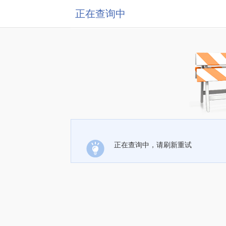
正在查询中
正在查询中，请刷新重试