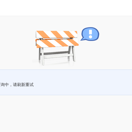
查询中，请刷新重试