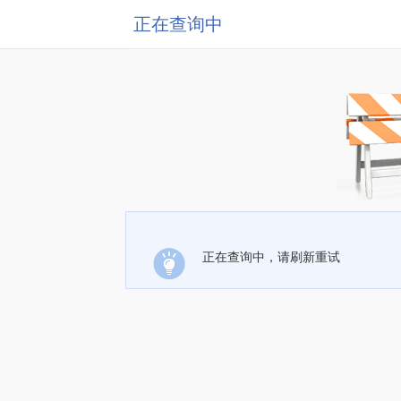
正在查询中
正在查询中，请刷新重试