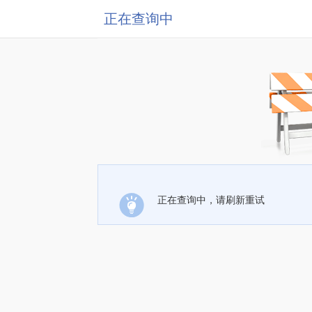
正在查询中
正在查询中，请刷新重试