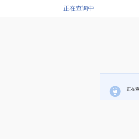
正在查询中
正在